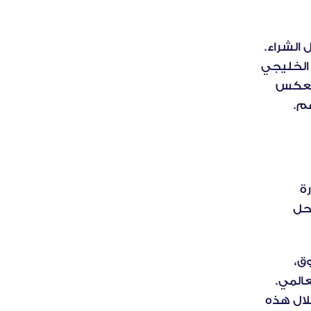
استراتيجيات تجربة العملاء مع احتياجاتهم في كل مرحلة من مراحل الشراء. 
يُظهرون ميلًا للعلامات التجارية الموثوقة خلال مواسم الذروة، مما يعكس 
م.
يشكّل موسم السفر، وخاصةً خلال فترات الأعياد، تحديًا فريدًا في إدارة 
الطاقة الاستيعابية، مما يفرض ضغوطًا تشغيليةً ملحوظةً على مراحل 
وتمثل هذه المواسم فرصة فريدة ومتجددة وقابلة للتوقّع في السوق، 
لكنها لا تزال غير مستثمرة بالشكل الأمثل في المشهد الاقتصادي العالمي. 
يتعلق الأمر بقاعدة عملاء ضخمة تتطلع إلى تجارب سفر استثنائية خلال هذه 