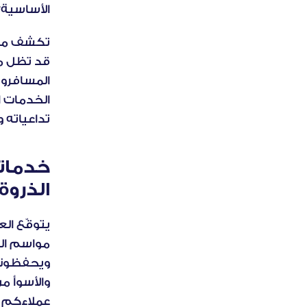
الأساسية؟
تداعياته 
الذروة
ويحفظونه
عملاءكم ا