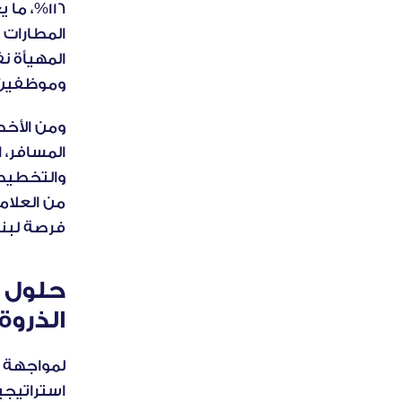
116%
وموظفين م
فرصة لبنا
الذروة
استراتيجي