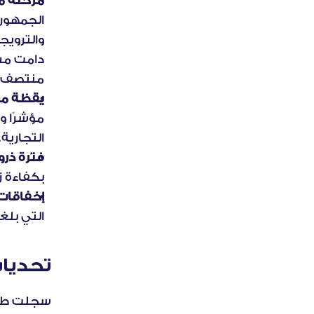
مرحلة م
منتصف ا
يقظة من
التجارية.
فترة ذرو
بكفاءة زيادةً بمقدار 
إخفاقات
التي بلغت 20% عن مشكلات ظلت عالقة خلال ذر
تحديات
سجلت طلبا