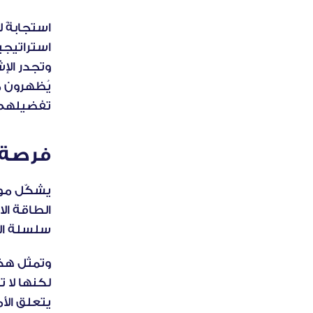
وتجدر الإش
تفضيلهم ل
فرصة ا
سلسلة الق