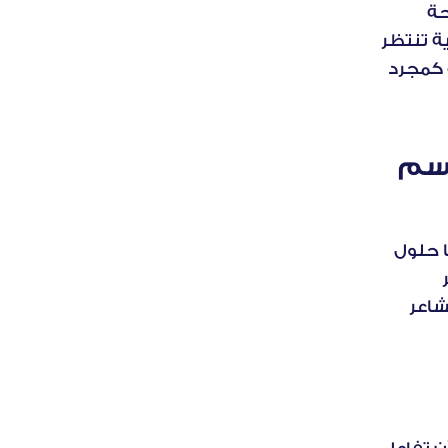
الفترات. فمتى أتيحت لكم فرصة سنوية مضمونة للتواصل مع شريحة 
واسعة من المسافرين المتحمسين؟ فإنها تعتبر بوابة تحول استثنائية تنتظر 
من يطرقها، غير أن غالبية المؤسسات لا تزال تنظر إليها بعين قاصرة كمجرد 
رصد مشاعر المسافرين وتحليلها خلال مواسم 
سعيًا لفهم التحديات الموسمية التي تواجه قطاع السفر، استخدمنا حلول 
الرصد المتطور المعزز بالذكاء الاصطناعي من لوسيديا لتحليل مشاعر 
المسافرين خلال موسم رمضان الماضي. وتمكنّا من تتبّع تحولات المشاعر 