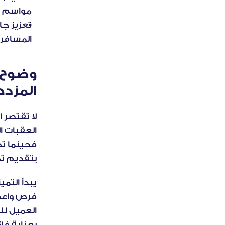
مواسم ا
المسافري
المزد
بتقديم ت
بعناية فا