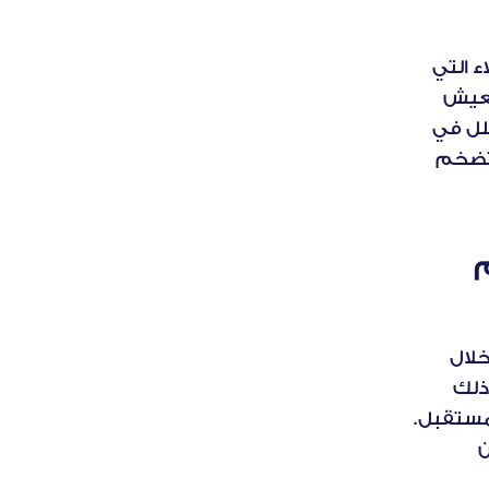
تكشف مواسم السفر المزدحمة عن مواطن الضعف في تجربة العملاء التي 
قد تظل متوارية في الأوقات العادية. فخلال فترات الإقبال الشديد، يعيش 
المسافرون حالة من التوتر المتزايد وتقل قدرتهم على تحمل أدنى خلل في 
الخدمات المقدمة. وما كان يُعد عارضًا بسيطًا في الأوقات العادية، تتضخم 
خدماتكم كما يراها المسافرون في مواسم 
يتوقّع العملاء منكم سهولةً وعنايةً في تلبية احتياجاتهم الخاصة خلال 
مواسم الذروة. وحين تخفقون في الوفاء بهذه التوقعات، يلاحظون ذلك 
 في المستقبل. 
والأسوأ من ذلك هو أنهم يصبحون معارضين نشطين لكم ويوجهون 