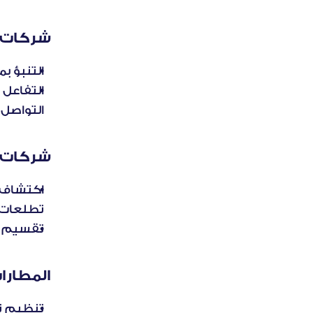
شركات ا
التنبؤ ب
التواصل.
شركات ا
تطلعات 
تقسيم ا
المطارا