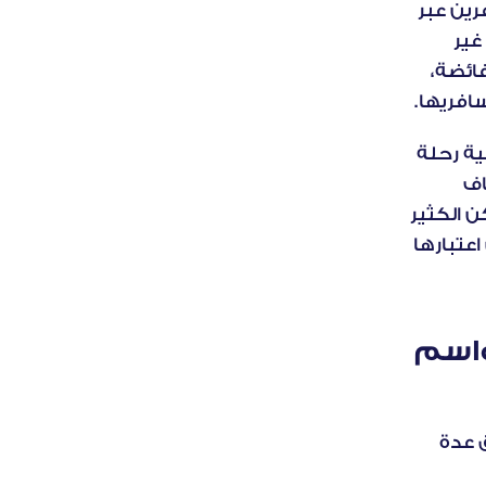
، ما يعكس إقبالًا كبيرًا على السفر. وبينما يساهم تدفق المسافرين عبر 
المطارات في تعزيز إيرادات منظومة السفر، تجد الشركات والمطارات غير 
المهيأة نفسها أمام تحديات جمة، مثل نقص في الموارد، وحجوزات فائضة، 
افريها.
ومن الأخطاء الشائعة بين هذه المؤسسات المتعثرة التقليل من أهمية رحلة 
المسافر، التي تبدأ قبل حجز التذكرة بوقت طويل. فمراحل الاستكشاف 
والتخطيط وبناء التوقعات تمثل فرصًا للتأثير على قرارات المسافر، لكن الكثير 
من العلامات التجارية تتعامل مع مواسم الذروة كفترة عابرة بدلًا من اعتبارها 
حلول عملية لتحسين تجربة العملاء في مواسم 
لمواجهة تحديات موسم الذروة، يمكن لمزودي خدمات السفر تطبيق عدة 