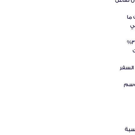
 تشير نسبة 80% من المشاعر المحايدة إلى أن تفاعل 
والترويجات. وتمثل هذه المرحلة فرصةً ذهبيةً لصقل الاستراتيجيات ما 
دامت مشاعر العملاء محايدة، قبل أن يصبحوا مستثمرين عاطفيًا في 
يشكل انخفاض المشاعر المحايدة بنسبة 30% 
مؤشرًا واضحًا على تحول العملاء نحو المشاركة الفعّالة مع العلامات 
 حققت العلامات التجارية التي استبقت احتياجات السفر 
 كشفت المشاعر السلبية بعد انتهاء الموسم 
 ارتفاعًا ملحوظًا بنسبة 