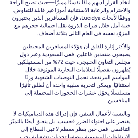
اتخاذ القرار لديهم ملفًا نفسيًا مميزًا—حيث تصبح الراحة 
والاحترام والرعاية الاستثنائية أمورًا غير قابلة للتفاوض. 
ووفقًا لأبحاث Lucidya، فإن المسافرين الذين يختبرون 
خيبة أمل خلال فترات الذروة تقل احتمالية حجزهم مع 
المزوّد نفسه في العام التالي بثلاثة أضعاف.
والأكثر إثارة للقلق أن هؤلاء المسافرين المحبطين 
يصبحون منتقدين فاعلين. ففي السعودية وعبر دول 
مجلس التعاون الخليجي، حيث
 72% من المستهلكين 
يُظهرون تفضيلًا للعلامات التجارية الموثوقة
 خلال 
المواسم المرتفعة، تحمل التوصيات الشفهية وزنًا 
استثنائيًا. ويمكن لتجربة سلبية واحدة أن تُطلق تأثيرًا 
متسلسلًا يحوّل عشرات الحجوزات المحتملة إلى 
المنافسين.
وبالنسبة لأعمال السفر، فإن إدراك هذه الديناميكيات لا 
يقتصر على احتواء الضرر فحسب، بل يتعلق أيضًا بالتميّز 
التنافسي. ففي حين ينظر معظم لاعبي القطاع إلى 
الارتفاعات الموسمية بوصفها تحديات تشغيلية يجب 