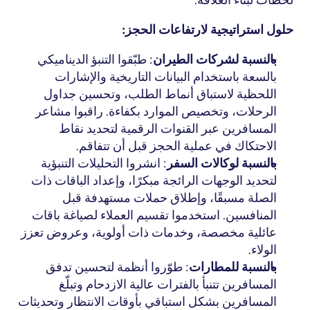
لحظات لبناء العلاقة.
حلول استراتيجية لارتفاعات الحجز:
بالنسبة لشركات الطيران
: طبّقوا التنبؤ الديناميكي 
بالسعة باستخدام البيانات التاريخية والإشارات 
اللحظية لاستباق أنماط الطلب، وتحسين جداول 
الرحلات، وتخصيص الموارد بكفاءة. راقبوا
 مشاعر 
المسافرين
 عبر القنوات الرقمية لتحديد نقاط 
الاحتكاك في عملية الحجز قبل أن تتفاقم.
بالنسبة لوكالات السفر
: انشروا التحليلات التنبؤية 
لتحديد الوجهات الرائجة مبكرًا، وإعداد الباقات ذات 
الصلة مسبقًا، وإطلاق حملات مستهدفة قبل 
المنافسين. استخدموا تقسيم العملاء لصياغة باقات 
عائلية مخصصة، وخدمات ذات أولوية، وعروض تعزز 
الولاء.
بالنسبة للمطارات
: طوّروا أنظمة لتحسين تدفق 
المسافرين تتنبأ بالفترات عالية الازدحام وتبلّغ 
المسافرين بشكل استباقي بأوقات الانتظار وتحديثات 