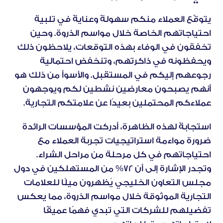
يتوقّع العملاء منكم سهولةً وعنايةً في تلبية 
احتياجاتهم الخاصة خلال مواسم الذروة. وحين 
تخفقون في الوفاء بهذه التوقعات، يلاحظون ذلك 
ويحفظونه في ذاكرتهم،
 وتنخفض احتمالية 
رجوعهم إليكم
 في المستقبل. والأسوأ من ذلك هو 
أنهم يصبحون معارضين نشطين لكم ويوجهون 
عملاءكم المحتملين بعيدًا عن علامتكم التجارية.
استجابةً لهذه الظاهرة، أدركت المؤسسات الرائدة 
ضرورة مواءمة استراتيجيات تجربة العملاء مع 
احتياجاتهم في كل مرحلة من مراحل الشراء. 
وتجدر الإشارة إلى أن
 72% من المستهلكين في دول 
مجلس التعاون الخليجي
 يُظهرون ميلًا للعلامات 
التجارية الموثوقة خلال مواسم الذروة، مما يعكس 
تفضيلهم للشركات التي تبدي فهمًا عميقًا 