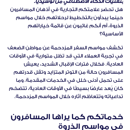
بتقنيات الذكاء الاصطناعي من لوسيديا.
هل تحضر علامتكم التجارية في أذهان المسافرون 
حينما يبدأون بالتخطيط لرحلاتهم خلال مواسم 
الذروة، أم أنكم غائبون عن قائمة خياراتهم 
الأساسية؟
تكشف مواسم السفر المزدحمة عن مواطن الضعف 
في تجربة العملاء التي قد تظل متوارية في الأوقات 
العادية. فخلال فترات الإقبال الشديد، يعيش 
المسافرون حالة من التوتر المتزايد وتقل قدرتهم 
على تحمل أدنى خلل في الخدمات المقدمة. وما 
كان يُعد عارضًا بسيطًا في الأوقات العادية، تتضخم 
تداعياته وتتعاظم آثاره خلال المواسم المزدحمة.
خدماتكم كما يراها المسافرون 
في مواسم الذروة