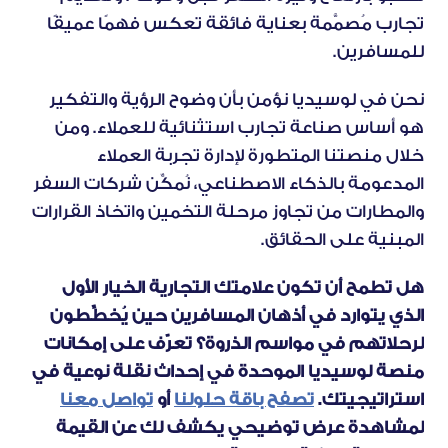
تجارب مُصمَّمة بعناية فائقة تعكس فهمًا عميقًا 
للمسافرين.
نحن في لوسيديا نؤمن بأن وضوح الرؤية والتفكير 
هو أساس صناعة تجارب استثنائية للعملاء. ومن 
خلال منصتنا المتطورة لإدارة تجربة العملاء 
المدعومة بالذكاء الاصطناعي، نُمكِّن شركات السفر 
والمطارات من تجاوز مرحلة التخمين واتخاذ القرارات 
المبنية على الحقائق.
هل تطمح أن تكون علامتك التجارية الخيار الأول 
الذي يتوارد في أذهان المسافرين حين يُخطِّطون 
لرحلاتهم في مواسم الذروة؟ تعرّف على إمكانات 
منصة لوسيديا الموحدة في إحداث نقلة نوعية في 
استراتيجيتك. 
تصفح باقة حلولنا
 أو 
تواصل معنا
لمشاهدة عرض توضيحي يكشف لك عن القيمة 