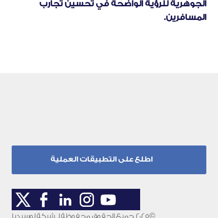
الجوهرية للرؤية الواضحة في تحسين تجارب 
المسافرين.
اكتشف
كيفية
تصميم
تجارب
سفر
تساعد
على
حل
المشكلات
وتحقيق
النتائج
المرجوة.
اطلع على التطبيقات العملية
©2025 جميع الحقوق محفوظة لـ شركة لوسيديا