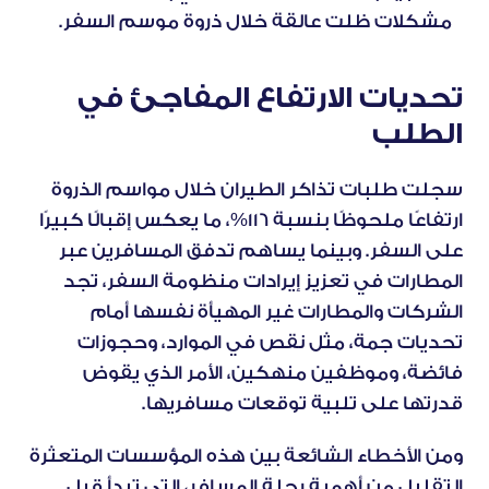
مشكلات ظلت عالقة خلال ذروة موسم السفر.
تحديات الارتفاع المفاجئ في 
الطلب
سجلت طلبات تذاكر الطيران خلال مواسم الذروة
ارتفاعًا ملحوظًا بنسبة 116%
، ما يعكس إقبالًا كبيرًا 
على السفر. وبينما يساهم تدفق المسافرين عبر 
المطارات في تعزيز إيرادات منظومة السفر، تجد 
الشركات والمطارات غير المهيأة نفسها أمام 
تحديات جمة، مثل نقص في الموارد، وحجوزات 
فائضة، وموظفين منهكين، الأمر الذي يقوض 
قدرتها على تلبية توقعات مسافريها.
ومن الأخطاء الشائعة بين هذه المؤسسات المتعثرة 
التقليل من أهمية رحلة المسافر، التي تبدأ قبل 